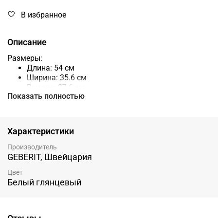
В избранное
Описание
Размеры:
Длина: 54 см
Ширина: 35.6 см
Высота: 37.6 см
Показать полностью
Особенности:
Безободковый: чаша без труднодоступных мест
для уборки, полностью омывается водой
Характеристики
Без антивсплеска
Каскадный слив: вода очищает чашу сплошным
Производитель
мощным потоком
GEBERIT, Швейцария
Особенности монтажа:
Цвет
Подключается к выводу канализации в стене
Белый глянцевый