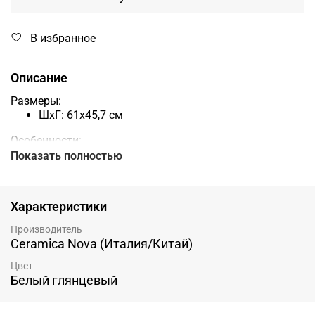
В избранное
Описание
Размеры:
ШхГ:
61
x
45,7
см
Особенности:
Материал: фарфор. Особо гладкая глазурь
Показать полностью
сохраняет белоснежный вид раковины и менее
подвержена загрязнениям
Возможна установка донного клапана, его нужно
Характеристики
приобрести отдельно
Производитель
Особенности монтажа:
Ceramica Nova (Италия/Китай)
Диаметр слива: 4,5 см
Цвет
Белый глянцевый