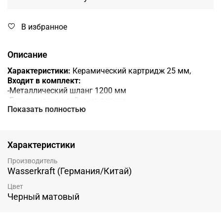
В избранное
Описание
Характеристики:
Керамический картридж 25 мм,
Входит в комплект:
-Металлический шланг 1200 мм
-Гигиеническая лейка из латуни
Показать полностью
-Набор для монтажа
Материал:
латунь
Покрытие:
черный Soft-touch
Характеристики
Производитель
Wasserkraft (Германия/Китай)
Цвет
Черный матовый