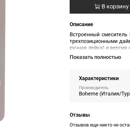
В корзину
Описание
Встроенный смеситель 
трехпозиционными дайв
ручная лейка) и версия 
на выбор арт.625 и а
Показать полностью
набором Boheme CELL ар
Характеристики
Производитель
Boheme (Италия/Тур
Отзывы
Отзывов еще никто не ост