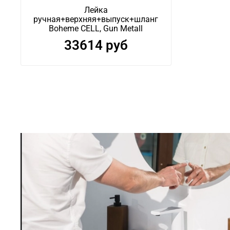
Лейка
ручная+верхняя+выпуск+шланг
Boheme CELL, Gun Metall
33614 руб