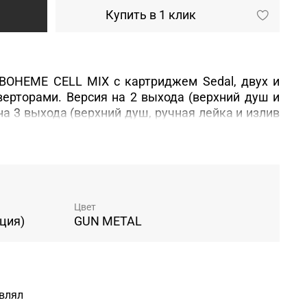
Купить в 1 клик
BOHEME CELL MIX с картриджем Sedal, двух и
ерторами. Версия на 2 выхода (верхний душ и
на 3 выхода (верхний душ, ручная лейка и излив
рт. 625/2). Идеально дополняется душевым
т.427 с 2-х режимной верхней лейкой.
Цвет
ция)
GUN METAL
авлял