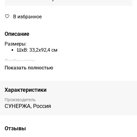
В избранное
Описание
Размеры:
ШхВ:
33,2
x
92,4
см
Особенности:
Материал: нержавеющая сталь
Показать полностью
В качестве теплоносителя используется антифриз
Мощность: 300 Вт
Глянцевая поверхность
Характеристики
Функция отключения при нагреве: при
достижении заданной температуры прибор
Производитель
автоматически отключается
СУНЕРЖА, Россия
Встроенный терморегулятор позволяет выбрать
максимально комфортную температуру
Имеет выключатель на корпусе для удобства
Отзывы
отключения электропитания
Таймер обеспечивает автоматизацию работы,