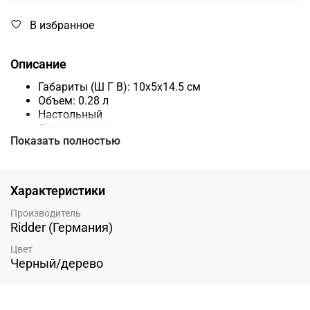
В избранное
Описание
Габариты (Ш Г В):
10x5x14.5
см
Объем: 0.28 л
Настольный
Для раковины
Показать полностью
Пластиковый / полирезин – полимерный
материал / детали из бамбука
Матовый
Гарантия: 1 год
Характеристики
Производитель
Ridder (Германия)
Цвет
Черный/дерево