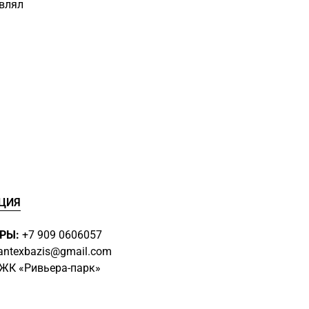
авлял
ЦИЯ
РЫ:
+7 909 0606057
antexbazis@gmail.com
3 ЖК
«Ривьера-парк»