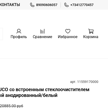
КОНТАКТЫ
89090606057
+73412770457
Профиль
Сравнение
Избранное
Корзина
арт.
11559170000
UCO со встроенным стеклоочистителем
ый анодированный/белый
20885.00 руб