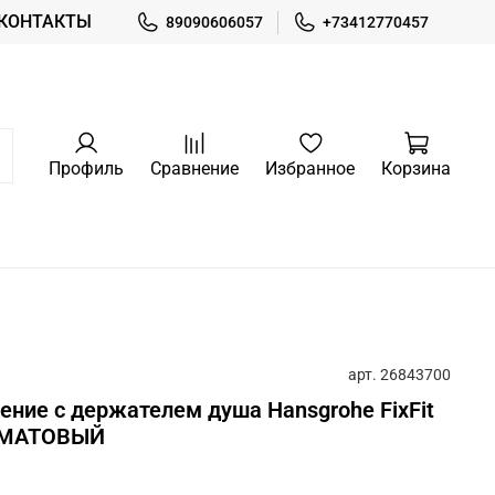
КОНТАКТЫ
89090606057
+73412770457
Профиль
Сравнение
Избранное
Корзина
арт.
26843700
ние с держателем душа Hansgrohe FixFit
Й МАТОВЫЙ