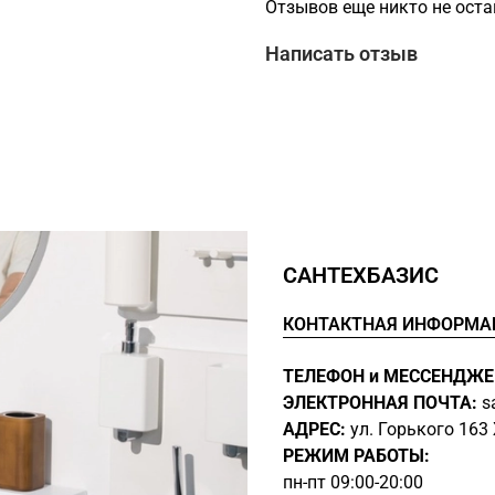
Отзывов еще никто не ост
изготовлено из прочных
долговечность и надёжн
Написать отзыв
что этот элемент просл
функциональность и эс
подключение Hansgrohe R
только качественный пр
ванной комнате простра
функциональностью и с
Размеры:
Размеры (В Ш):
6.6
x
Глубина: 8.2 см
САНТЕХБАЗИС
Особенности:
КОНТАКТНАЯ ИНФОРМА
Латунь / стекло
Поверхность: мато
ТЕЛЕФОН и МЕССЕНДЖЕ
ЭЛЕКТРОННАЯ ПОЧТА:
s
АДРЕС:
ул. Горького 16
РЕЖИМ РАБОТЫ:
пн-пт 09:00-20:00