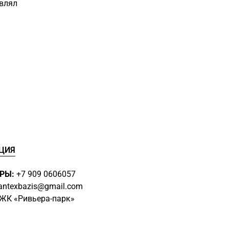
авлял
 материалов, которые обеспечивают
ость использования. Вы можете быть уверены,
ужит вам долгие годы, сохраняя при этом свою
тетичный внешний вид. Выбирая шланговое
ainfinity Porter 500 26843700, вы получаете не
одукт, но и возможность создать в своей
нство, которое будет радовать вас своей
тильным дизайном.
50.2
см
ЦИЯ
вая
РЫ:
+7 909 0606057
antexbazis@gmail.com
3 ЖК
«Ривьера-парк»